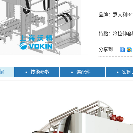
品牌：意大利BO
特點：冷拉伸套
分享到：
紹
技術參數
選配件
案例