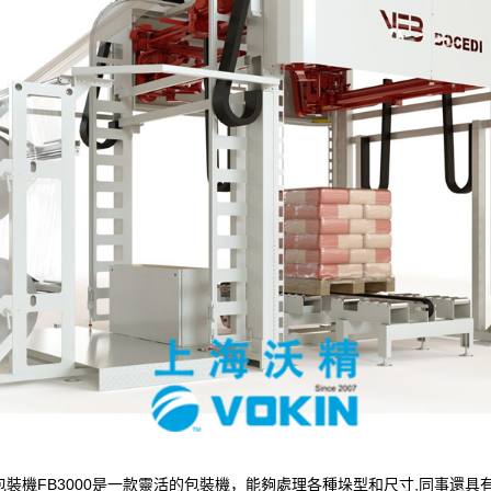
裝機FB3000是一款靈活的包裝機，能夠處理各種垛型和尺寸,同事還