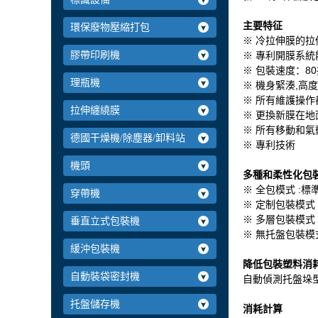
主
要特征
環保廢物壓縮打包
※ 冷拉伸膜的
膠帶印刷機
※ 專利開膜系統
※ 包裝速度：8
理瓶機
※ 機身緊湊,高
※ 所有維護操
拉伸纏繞膜
※ 更換新膜在
※ 所有移動和
德國干燥機/除塵器/卸料站
※ 專利技術
機頭
多種和柔性化包
※ 全包模式 :標
穿帶機
※ 定制包裝模式
※ 多層包裝模式 
垂直立式包裝機
※ 無托盤包裝模
緩沖包裝機
降低包裝塑料消
自動裝袋密封機
自動偵測托盤垛
托盤儲存機
消耗計算