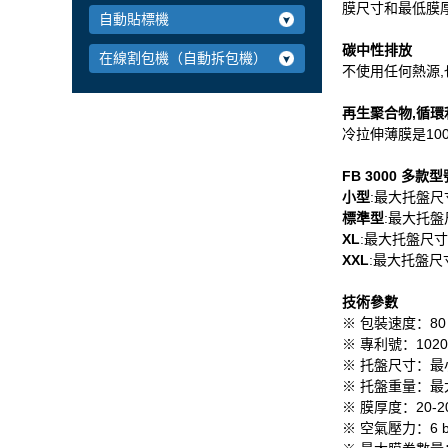
膜尺寸和最低膜
自動貼標機
碳中性排放
在線割包機（自動拆包機）
不使用任何熱源,
再生聚合物,循環利
冷拉伸薄膜是10
FB 3000 多款型
小型
:最大托盤尺寸
標準型
:最大托盤尺
XL
:最大托盤尺寸 
XXL
:最大托盤尺寸
技術參數
※ 包裝速度：80
※ 專利號：10201
※ 托盤尺寸：最小 
※ 托盤重量：最大2
※ 膜厚度：20-2
※ 空氣壓力：6 b