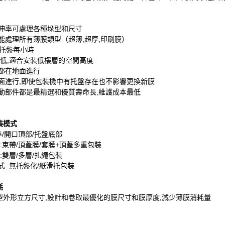
拉伸率可處理各種垛型和尺寸
能處理所有薄膜類型（超薄,超厚,印刷膜）
0托盤每小時
度低,適合安裝低樓層的空間高度
作都在地面進行
地面進行,即使包裝機中有托盤存在也不影響更換新膜
氣動部件都是最精選和優質壽命長,維護成本最低
裝模式
準/開口頂部/托盤底部
 :束帶/頂蓋膜/套膜+頂蓋多重包裝
:雙層/多層/扎繩包裝
式 :無托盤化/紙滑托包裝
耗
型外形立方尺寸,設計和卷取最優化的膜尺寸和膜厚度,減少薄膜消耗量