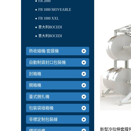
FB 2000
FB 1000 MOVEABLE
FB 1000 XXL
意大利BOCEDI
意大利BOCEDI
熱收縮機/套膜機
自動制袋封口包裝機
封箱機
開箱機
臺式捆扎機
包裝袋插箱機
非標定制包裝線
新型冷拉伸套膜包
標識設備