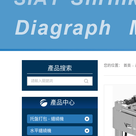
您的位置：
首頁
-
產品搜索
產品中心
托盤打包 - 纏繞機
水平纏繞機